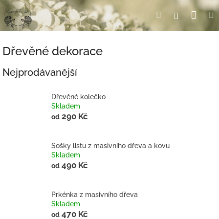
Přejít
Nák
Hledat
Přihlášení
na
obsah
koší
Dřevěné dekorace
Nejprodávanější
Dřevěné kolečko
Skladem
290 Kč
od
Sošky listu z masivního dřeva a kovu
Skladem
490 Kč
od
Prkénka z masivního dřeva
Skladem
470 Kč
od