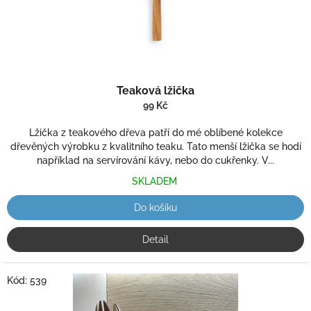
k
t
ů
Teaková lžička
99 Kč
Lžička z teakového dřeva patří do mé oblíbené kolekce
dřevěných výrobku z kvalitního teaku. Tato menší lžička se hodí
například na servírování kávy, nebo do cukřenky. V...
SKLADEM
Do košíku
Detail
Kód:
539