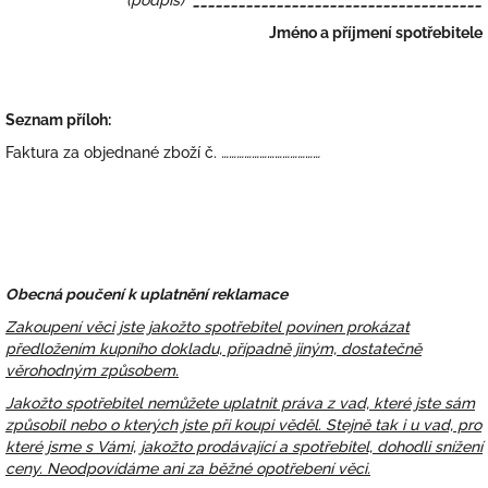
(podpis)
______________________________________
Jméno a příjmení spotřebitele
Seznam příloh:
Faktura za objednané zboží č.
…………………………………
Obecná poučení k uplatnění reklamace
Zakoupení věci jste jakožto spotřebitel povinen prokázat
předložením kupního dokladu, případně jiným, dostatečně
věrohodným způsobem.
Jakožto spotřebitel nemůžete uplatnit práva z vad, které jste sám
způsobil nebo o kterých jste při koupi věděl. Stejně tak i u vad, pro
které jsme s Vámi, jakožto prodávající a spotřebitel, dohodli snížení
ceny. Neodpovídáme ani za běžné opotřebení věci.