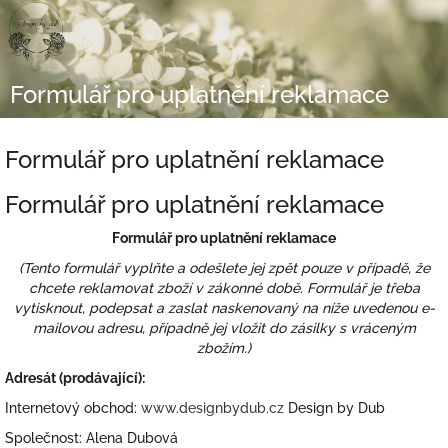
Přejít
na
obsah
Formulář pro uplatnění reklamace
Formulář pro uplatnění reklamace
Formulář pro uplatnění reklamace
Formulář pro uplatnění reklamace
(Tento formulář vyplňte a odešlete jej zpět pouze v případě, že
chcete reklamovat zboží v zákonné době. Formulář je třeba
vytisknout, podepsat a zaslat naskenovaný na níže uvedenou e-
mailovou adresu, případně jej vložit do zásilky s vráceným
zbožím.)
Adresát (prodávající):
Internetový obchod:
www.designbydub.cz
Design by Dub
Společnost: Alena Dubová