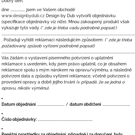
Dobrý den,
dne
…………………
jsem ve Vašem obchodě
www.designbydub.cz
Design by Dub
vytvořil objednávku
(specifikace objednávky viz níže). Mnou zakoupený produkt však
vykazuje tyto vady
(* zde je třeba vadu podrobně popsat:
)
………………………………………………………………………………………………………………………………………………………………………
.
Požaduji vyřídit reklamaci následujícím způsobem:
(* zde je třeba
požadovaný způsob vyřízení podrobně popsat
)
………………………………………………………………………………………………………………………………………………………………………
Vás žádám o vystavení písemného potvrzení o uplatnění
reklamace s uvedením, kdy jsem právo uplatnil, co je obsahem
reklamace spolu s mým nárokem na opravu/výměnu, a následně
potvrzení data a způsobu vyřízení reklamace, včetně potvrzení o
provedení opravy a době jejího trvání
(v případě, že se jedná o
opravu, nikoliv výměnu).
Datum objednání
…………………………………
/
datum obdržení
…………………………………
Číslo objednávky:
……………………………………………………………………
Peněžní prostředky za objednání, případně i za doručení, byly