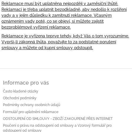
Reklamace musí být uplatněna nejpozději v 24měsíční lhůtě.
Reklamaci je třeba uplatnit bezodkladně, aby nedošlo k rozšíření
vady a v jejím důsledku k zamítnutí reklamace. Včasným
oznámením vady poté, co se objeví, si můžete zajistit
bezproblémové vyřízení reklamace.
Reklamace je vyřízena teprve tehdy, když Vás o tom vyrozumíme.
Vyprší-li zákonná lhůta, považujte to za podstatné porušení
smlouvy a můžete od kupní smlouvy odstoupit.
Z
á
Informace pro vás
p
a
Často kladené otázky
t
Obchodní podmínky
í
Podmínky ochrany osobních údajů
Formulář pro uplatnění reklamace
ODSTOUPENÍ OD SMLOUVY - ZBOŽÍ ZAKOUPENÉ PŘES INTERNET
Poučení o právu na odstoupení od smlouvy a Vzorový formulář pro
odstoupení od smlouvy