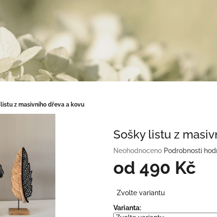
listu z masivního dřeva a kovu
Sošky listu z masiv
Průměrné
Neohodnoceno
Podrobnosti hod
hodnocení
od
490 Kč
produktu
je
Měrná
0,0
Zvolte variantu
cena:
z
Varianta:
5