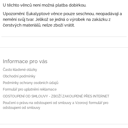
U těchto věnců není možná platba dobírkou.
Upozornění: Eukalyptové věnce pouze seschnou, neopadávají a
nemění svůj tvar. Jelikož se jedná o výrobek na zakázku z
čerstvých materiálů, nelze zboží vrátit.
Z
á
Informace pro vás
p
a
Často kladené otázky
t
Obchodní podmínky
í
Podmínky ochrany osobních údajů
Formulář pro uplatnění reklamace
ODSTOUPENÍ OD SMLOUVY - ZBOŽÍ ZAKOUPENÉ PŘES INTERNET
Poučení o právu na odstoupení od smlouvy a Vzorový formulář pro
odstoupení od smlouvy