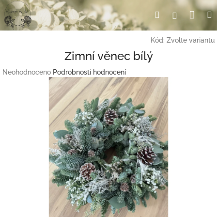
Přejít
Nák
Hledat
Přihlášení
na
obsah
koší
Kód:
Zvolte variantu
Zimní věnec bílý
Průměrné
Neohodnoceno
Podrobnosti hodnocení
hodnocení
produktu
je
0,0
z
5
hvězdiček.