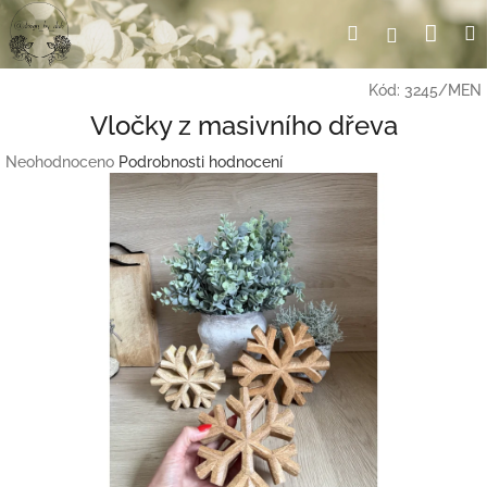
Přejít
Nák
Hledat
Přihlášení
na
obsah
koší
Kód:
3245/MEN
Vločky z masivního dřeva
Průměrné
Neohodnoceno
Podrobnosti hodnocení
hodnocení
produktu
je
0,0
z
5
hvězdiček.