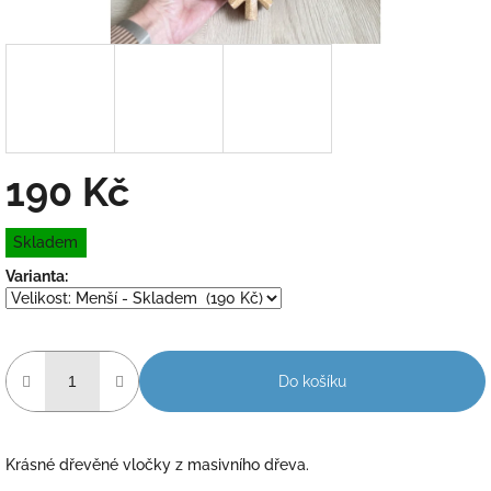
190 Kč
Měrná
Skladem
cena:
Varianta:
Do košíku
Krásné dřevěné vločky z masivního dřeva.