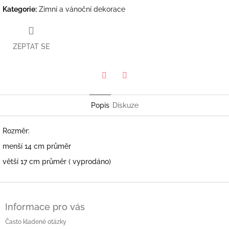
Kategorie
:
Zimní a vánoční dekorace
ZEPTAT SE
Twitter
Facebook
Popis
Diskuze
Rozměr:
menší 14 cm průměr
větší 17 cm průměr ( vyprodáno)
Z
á
Informace pro vás
p
a
Často kladené otázky