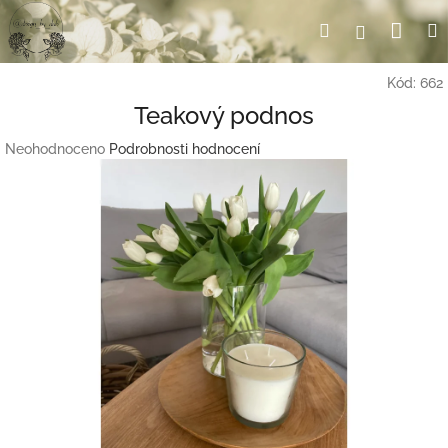
Přejít
Nák
Hledat
Přihlášení
na
obsah
koší
Kód:
662
Teakový podnos
Průměrné
Neohodnoceno
Podrobnosti hodnocení
hodnocení
produktu
je
0,0
z
5
hvězdiček.