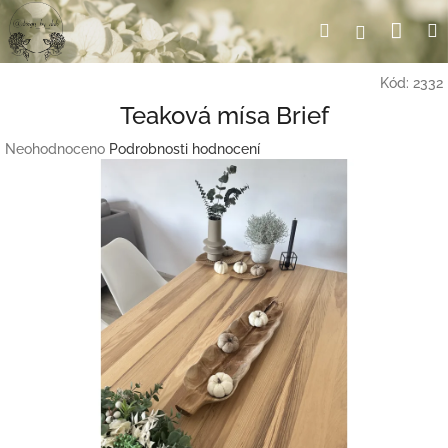
Přejít
Nák
Hledat
Přihlášení
na
obsah
koší
Kód:
2332
Teaková mísa Brief
Průměrné
Neohodnoceno
Podrobnosti hodnocení
hodnocení
produktu
je
0,0
z
5
hvězdiček.