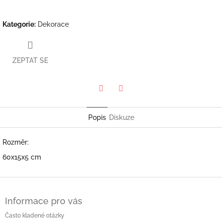
Kategorie
:
Dekorace
ZEPTAT SE
Twitter
Facebook
Popis
Diskuze
Rozměr:
60x15x5 cm
Z
á
Informace pro vás
p
a
Často kladené otázky