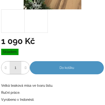
1 090 Kč
Měrná
Skladem
cena:
Do košíku
Velká teaková mísa ve tvaru listu.
Ruční práce.
Vyrobeno v Indonésii.