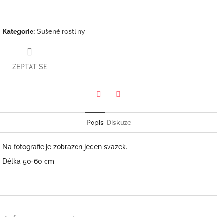
Kategorie
:
Sušené rostliny
ZEPTAT SE
Twitter
Facebook
Popis
Diskuze
Na fotografie je zobrazen jeden svazek.
Délka 50-60 cm
Z
á