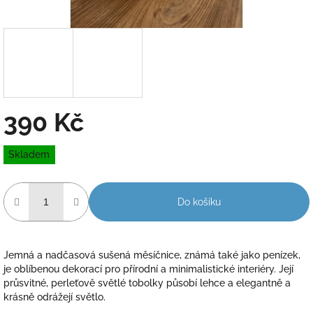
390 Kč
Měrná
Skladem
cena:
Do košíku
Jemná a nadčasová sušená měsíčnice, známá také jako penízek,
je oblíbenou dekorací pro přírodní a minimalistické interiéry. Její
průsvitné, perleťově světlé tobolky působí lehce a elegantně a
krásně odrážejí světlo.