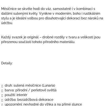
Měsíčnice se skvěle hodí do váz, samostatně i v kombinaci s
dalšími sušenými květy. Vynikne v moderním, boho i rustikálním
stylu a je ideální volbou pro dlouhotrvající dekoraci bez nároků na
údržbu.
Každý svazek je originál – drobné rozdíly v tvaru a velikosti jsou
přirozenou součástí tohoto přírodního materiálu.
Detaily:
druh: sušená měsíčnice (Lunaria)
barva: přírodní / perleťově světlá
použití: interiér
údržba: bezúdržbová dekorace
upozornění: nevhodné do vlhka a na přímé slunce