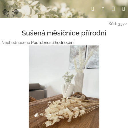
Přejít
Nák
Hledat
Přihlášení
na
obsah
koší
Kód:
3372
Sušená měsíčnice přírodní
Průměrné
Neohodnoceno
Podrobnosti hodnocení
hodnocení
produktu
je
0,0
z
5
hvězdiček.