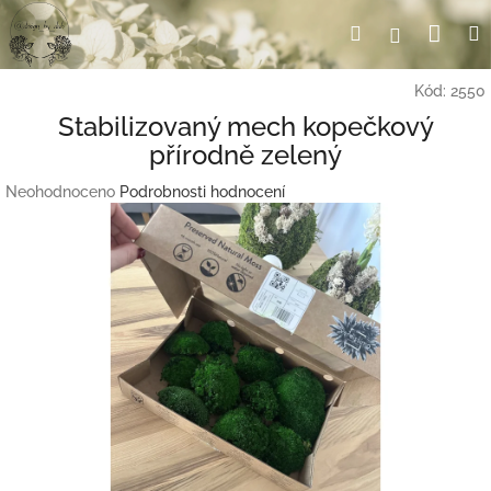
Přejít
Nák
Hledat
Přihlášení
na
obsah
koší
Kód:
2550
Stabilizovaný mech kopečkový
přírodně zelený
Průměrné
Neohodnoceno
Podrobnosti hodnocení
hodnocení
produktu
je
0,0
z
5
hvězdiček.