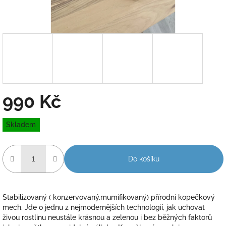
990 Kč
Měrná
Skladem
cena:
Do košíku
Stabilizovaný ( konzervovaný,mumifikovaný) přírodní kopečkový
mech. Jde o jednu z nejmodernějších technologií, jak uchovat
živou rostlinu neustále krásnou a zelenou i bez běžných faktorů