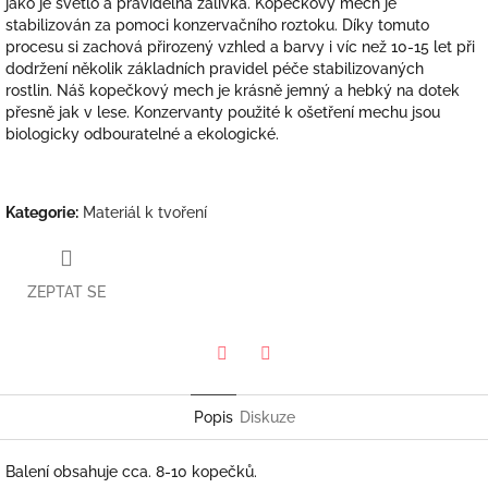
jako je světlo a pravidelná zálivka. Kopečkový mech je
stabilizován za pomoci konzervačního roztoku. Díky tomuto
procesu si zachová přirozený vzhled a barvy i víc než 10-15 let při
dodržení několik základních pravidel péče stabilizovaných
rostlin. Náš kopečkový mech je krásně jemný a hebký na dotek
přesně jak v lese. Konzervanty použité k ošetření mechu jsou
biologicky odbouratelné a ekologické.
Kategorie
:
Materiál k tvoření
ZEPTAT SE
Twitter
Facebook
Popis
Diskuze
Balení obsahuje cca. 8-10 kopečků.