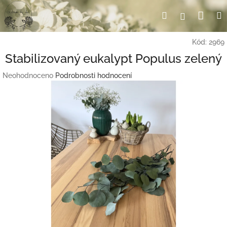
Přejít
Nák
Hledat
Přihlášení
na
obsah
koší
Kód:
2969
Stabilizovaný eukalypt Populus zelený
Průměrné
Neohodnoceno
Podrobnosti hodnocení
hodnocení
produktu
je
0,0
z
5
hvězdiček.