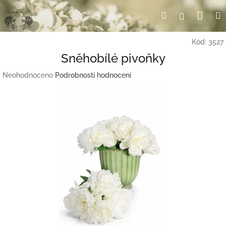
Přejít
Nák
Hledat
Přihlášení
na
obsah
koší
Kód:
3527
Sněhobílé pivoňky
Průměrné
Neohodnoceno
Podrobnosti hodnocení
hodnocení
produktu
je
0,0
z
5
hvězdiček.