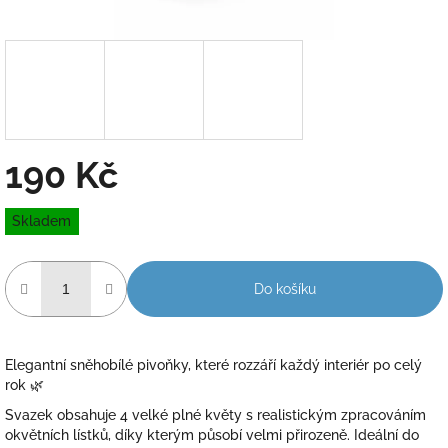
190 Kč
Měrná
Skladem
cena:
Do košíku
Elegantní sněhobílé pivoňky, které rozzáří každý interiér po celý
rok 🌿
Svazek obsahuje 4 velké plné květy s realistickým zpracováním
okvětních lístků, díky kterým působí velmi přirozeně. Ideální do