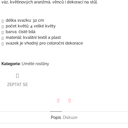
váz, květinových aranžmá, věnců i dekorací na stůl.
délka svazku: 32 cm
počet květů: 4 velké květy
barva: čistě bílá
materiál: kvalitní textil a plast
svazek je vhodný pro celoroční dekorace
Kategorie
:
Umělé rostliny
ZEPTAT SE
Twitter
Facebook
Popis
Diskuze