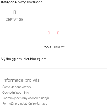
Kategorie
:
Vázy, květináče
ZEPTAT SE
Twitter
Facebook
Popis
Diskuze
Výška 35 cm, hloubka 25 cm
Z
á
Informace pro vás
p
a
Často kladené otázky
t
Obchodní podmínky
í
Podmínky ochrany osobních údajů
Formulář pro uplatnění reklamace