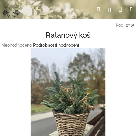
Přejít
Nák
Hledat
Přihlášení
na
obsah
koší
Kód:
2915
Ratanový koš
Průměrné
Neohodnoceno
Podrobnosti hodnocení
hodnocení
produktu
je
0,0
z
5
hvězdiček.