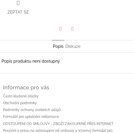
ZEPTAT SE
Twitter
Facebook
Popis
Diskuze
Popis produktu není dostupný
Z
á
Informace pro vás
p
a
Často kladené otázky
t
Obchodní podmínky
í
Podmínky ochrany osobních údajů
Formulář pro uplatnění reklamace
ODSTOUPENÍ OD SMLOUVY - ZBOŽÍ ZAKOUPENÉ PŘES INTERNET
Poučení o právu na odstoupení od smlouvy a Vzorový formulář pro