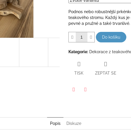
hvězdiček.
Podnos nebo robustnější prkénko
teakového stromu. Každý kus je 
pevné a pružné a také trvanlivé.
Do košíku
Kategorie
:
Dekorace z teakovéh
TISK
ZEPTAT SE
Twitter
Facebook
Popis
Diskuze