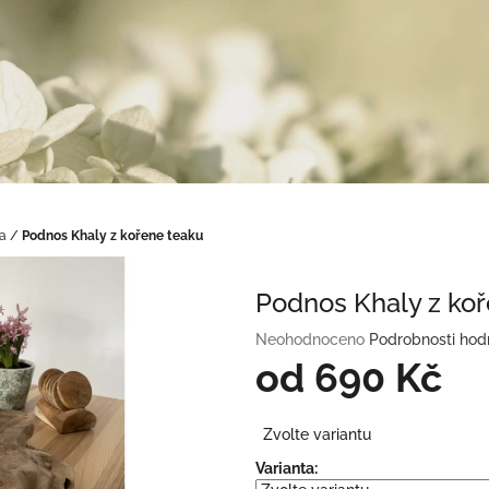
a
/
Podnos Khaly z kořene teaku
Podnos Khaly z koř
Průměrné
Neohodnoceno
Podrobnosti hod
hodnocení
od
690 Kč
produktu
je
Měrná
0,0
Zvolte variantu
cena:
z
Varianta:
5