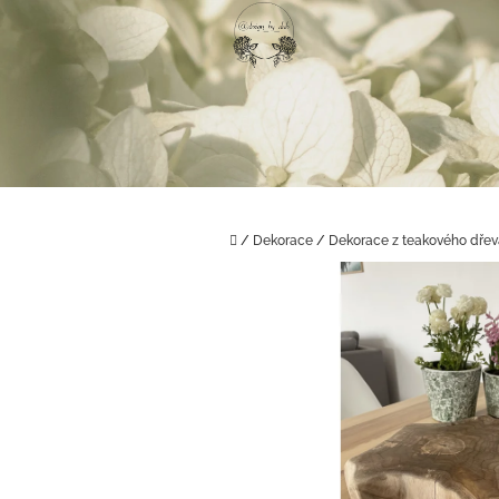
Přejít
na
obsah
Domů
/
Dekorace
/
Dekorace z teakového dřev