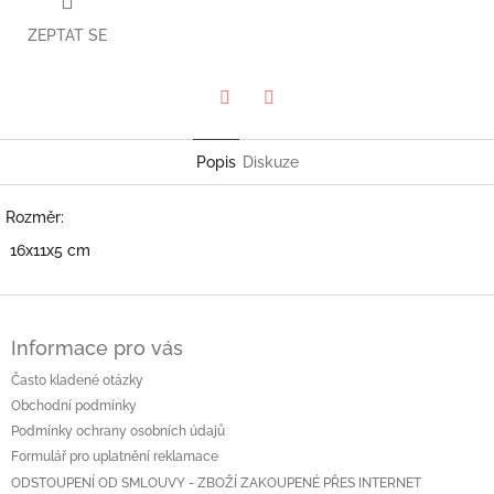
ZEPTAT SE
Twitter
Facebook
Popis
Diskuze
Rozměr:
16x11x5 cm
Z
á
Informace pro vás
p
a
Často kladené otázky
t
Obchodní podmínky
í
Podmínky ochrany osobních údajů
Formulář pro uplatnění reklamace
ODSTOUPENÍ OD SMLOUVY - ZBOŽÍ ZAKOUPENÉ PŘES INTERNET