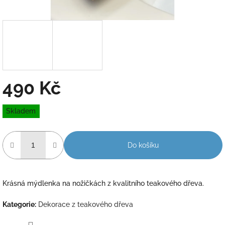
490 Kč
Měrná
Skladem
cena:
Do košíku
Krásná mýdlenka na nožičkách z kvalitního teakového dřeva.
Kategorie
:
Dekorace z teakového dřeva