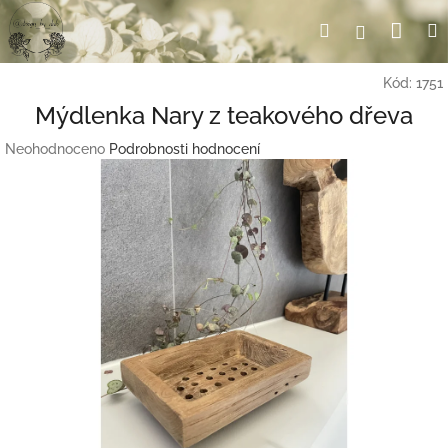
Přejít
Nák
Hledat
Přihlášení
na
obsah
koší
Kód:
1751
Mýdlenka Nary z teakového dřeva
Průměrné
Neohodnoceno
Podrobnosti hodnocení
hodnocení
produktu
je
0,0
z
5
hvězdiček.