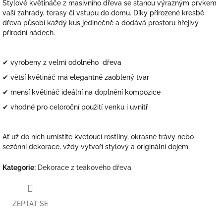
Stylové květináče z masivního dřeva se stanou výrazným prvkem
vaší zahrady, terasy či vstupu do domu. Díky přirozené kresbě
dřeva působí každý kus jedinečně a dodává prostoru hřejivý
přírodní nádech.
✔ vyrobeny z velmi odolného dřeva
✔ větší květináč má elegantně zaoblený tvar
✔ menší květináč ideální na doplnění kompozice
✔ vhodné pro celoroční použití venku i uvnitř
Ať už do nich umístíte kvetoucí rostliny, okrasné trávy nebo
sezónní dekorace, vždy vytvoří stylový a originální dojem.
Kategorie
:
Dekorace z teakového dřeva
ZEPTAT SE