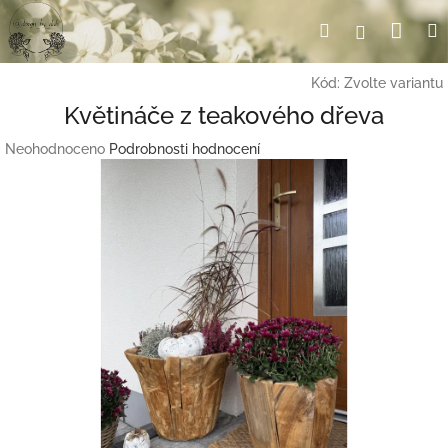
Přejít
Nák
Hledat
Přihlášení
na
obsah
koší
Kód:
Zvolte variantu
Květináče z teakového dřeva
Průměrné
Neohodnoceno
Podrobnosti hodnocení
hodnocení
produktu
je
0,0
z
5
hvězdiček.