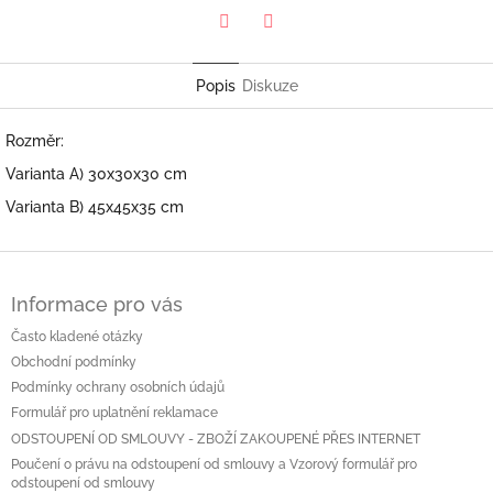
Twitter
Facebook
Popis
Diskuze
Rozměr:
Varianta A) 30x30x30 cm
Varianta B) 45x45x35 cm
Z
á
Informace pro vás
p
a
Často kladené otázky
t
Obchodní podmínky
í
Podmínky ochrany osobních údajů
Formulář pro uplatnění reklamace
ODSTOUPENÍ OD SMLOUVY - ZBOŽÍ ZAKOUPENÉ PŘES INTERNET
Poučení o právu na odstoupení od smlouvy a Vzorový formulář pro
odstoupení od smlouvy