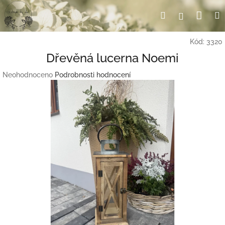
Přejít
Nák
Hledat
Přihlášení
na
obsah
koší
Kód:
3320
Dřevěná lucerna Noemi
Průměrné
Neohodnoceno
Podrobnosti hodnocení
hodnocení
produktu
je
0,0
z
5
hvězdiček.