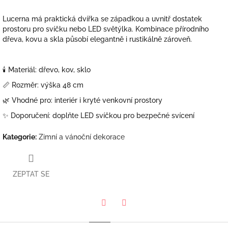
Lucerna má praktická dvířka se západkou a uvnitř dostatek
prostoru pro svíčku nebo LED světýlka. Kombinace přírodního
dřeva, kovu a skla působí elegantně i rustikálně zároveň.
🕯️ Materiál: dřevo, kov, sklo
📏 Rozměr: výška 48 cm
🌿 Vhodné pro: interiér i kryté venkovní prostory
✨ Doporučení: doplňte LED svíčkou pro bezpečné svícení
Kategorie
:
Zimní a vánoční dekorace
ZEPTAT SE
Twitter
Facebook