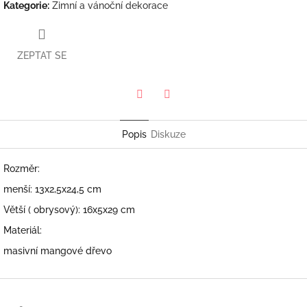
Kategorie
:
Zimní a vánoční dekorace
ZEPTAT SE
Twitter
Facebook
Popis
Diskuze
Rozměr:
menší: 13x2,5x24,5 cm
Větší ( obrysový): 16x5x29 cm
Materiál:
masivní mangové dřevo
Z
á