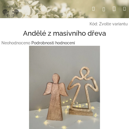
Přejít
Nák
Hledat
Přihlášení
na
obsah
koší
Kód:
Zvolte variantu
Andělé z masivního dřeva
Průměrné
Neohodnoceno
Podrobnosti hodnocení
hodnocení
produktu
je
0,0
z
5
hvězdiček.